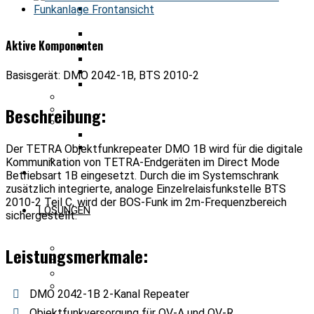
KAITEC Optisches Verteilsystem
2042
ATTCU
Aktive Komponenten
LCU
BIC 2042 (TETRA TMOa + PMR)
DMO 2042 1A/1B
Basisgerät: DMO 2042-1B, BTS 2010-2
TMO Repeater
ANALOGE FUNKKOMPONENTEN
MESS- UND PRÜFGERÄTE
Beschreibung:
FUNKSYSTEME FRAPORT
IVS
IRS
Der TETRA Objektfunkrepeater DMO 1B wird für die digitale
BRANDSCHUTZSCHRÄNKE
Kommunikation von TETRA-Endgeräten im Direct Mode
Betriebsart 1B eingesetzt. Durch die im Systemschrank
zusätzlich integrierte, analoge Einzelrelaisfunkstelle BTS
2010-2 Teil C, wird der BOS-Funk im 2m-Frequenzbereich
LÖSUNGEN
sichergestellt.
S-BIC Einsatzstellenfunk
Leistungsmerkmale:
S-BIC BOS-Netzausfall
S-BIC TETRA Paging
S-BIC Werkfeuerwehr
DMO 2042-1B 2-Kanal Repeater
Objektfunkversorgung für OV-A und OV-R