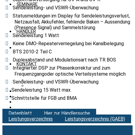
SEMINARE
Sendeleistung- und VSWR-Überwachung
Statusmeldungen im Display für Sendeleistungsverlust,
Netzausfall, Akkufehler, fehlende Baken – Aussendung
(Presence Signal) und Sammelstörung
HÄNDLER
Sendeleistung 1 Watt
Keine DMO-Repeaterverriegelung bei Kanalbelegung
BTS 2010-2 Teil C
Duplexabstand und Modulationsart nach TR BOS
KONTAKT
Integrierter DSP zur Phasenkorrektur und zum
Frequenzgangoder optische Verteilsysteme möglich
JOBANGEBOTE
Sendeleistung- und VSWR-Überwachung
ÜBER UNS
Sendeleistung 15 Watt max.
Schnittstelle für FGB und BMA
Datenblatt
Hier zur Händlersuche
Leistungsverzeichnis
Leistungsverzeichnis (GAEB)