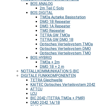
BOS ANALOG
2m Teil C Solo
BOS DIGITAL
TMOa Autarke Basisstation
DMO 1B Repeater
DMO 1A Repeater
TMO Repeater
TETRA GW TMOa
TETRA GW DMO 1B
Optisches Verteilsystem TMOa
Optisches Verteilsystem DMO
Optisches Verteilsystem TMO
BOS HYBRID
TMOa + 2m
DMO 1B + 2 m
NOTFALLKOMMUNIKATION S-BIC
DIGITALE FUNKKOMPONENTEN
TETRA Gleichwelle
KAITEC Optisches Verteilsystem 2042
ATTCU
LCU
BIC 2042 (TETRA TMOa + PMR)
DMO 2042 1A/1B