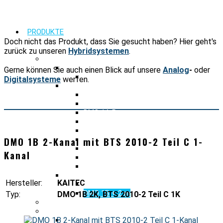
PRODUKTE
Doch nicht das Produkt, dass Sie gesucht haben? Hier geht's
zurück zu unseren
Hybridsystemen
.
PRODUKTFINDER FUNKSYSTEME
BOS ANALOG
Gerne können Sie auch einen Blick auf unsere
Analog
-
oder
2m Teil C Solo
Digitalsysteme
werfen.
BOS DIGITAL
TMOa Autarke Basisstation
DMO 1B Repeater
DMO 1A Repeater
TMO Repeater
TETRA GW TMOa
DMO 1B 2-Kanal mit BTS 2010-2 Teil C 1-
TETRA GW DMO 1B
Optisches Verteilsystem TMOa
Kanal
Optisches Verteilsystem DMO
Optisches Verteilsystem TMO
BOS HYBRID
Hersteller:
KAITEC
TMOa + 2m
DMO 1B + 2 m
Typ:
DMO 1B 2K, BTS 2010-2 Teil C 1K
NOTFALLKOMMUNIKATION S-BIC
DIGITALE FUNKKOMPONENTEN
TETRA Gleichwelle