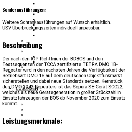
KAITEC Optisches Verteilsystem
Sonderausführungen:
2042
ATTCU
LCU
Weitere Schrankausführungen auf Wunsch erhältlich.
BIC 2042 (TETRA TMOa + PMR)
USV Überbrückungszeiten individuell anpassbar.
DMO 2042 1A/1B
TMO Repeater
ANALOGE FUNKKOMPONENTEN
Beschreibung
MESS- UND PRÜFGERÄTE
FUNKSYSTEME FRAPORT
IVS
Der nach den IOP Richtlinien der BDBOS und den
IRS
Testsequenzen der TCCA zertifizierte TETRA DMO 1B-
BRANDSCHUTZSCHRÄNKE
Repeater wird in den nächsten Jahren die Verfügbarkeit der
Betriebsart DMO 1B auf dem deutschen Objektfunkmarkt
sicherstellen und dabei neue Standards setzen. Kernstück
des DMO 2042 Repeaters ist das Sepura SE-Gerät SCG22,
LÖSUNGEN
welches als neue Gerätegeneration in großer Stückzahl in
Einsatzfahrzeugen der BOS ab November 2020 zum Einsatz
kommt.
S-BIC Einsatzstellenfunk
S-BIC BOS-Netzausfall
S-BIC TETRA Paging
Leistungsmerkmale:
S-BIC Werkfeuerwehr