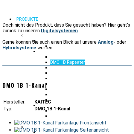
PRODUKTE
Doch nicht das Produkt, dass Sie gesucht haben? Hier geht's
zurück zu unseren
Digitalsystemen
.
PRODUKTFINDER FUNKSYSTEME
BOS ANALOG
Gerne können Sie auch einen Blick auf unsere
Analog
-
oder
2m Teil C Solo
Hybridsysteme
werfen.
BOS DIGITAL
TMOa Autarke Basisstation
DMO 1B Repeater
DMO 1A Repeater
TMO Repeater
TETRA GW TMOa
DMO 1B 1-Kanal
TETRA GW DMO 1B
Optisches Verteilsystem TMOa
Optisches Verteilsystem DMO
Optisches Verteilsystem TMO
Hersteller:
KAITEC
BOS HYBRID
Typ:
DMO 1B 1-Kanal
TMOa + 2m
DMO 1B + 2 m
NOTFALLKOMMUNIKATION S-BIC
DIGITALE FUNKKOMPONENTEN
TETRA Gleichwelle