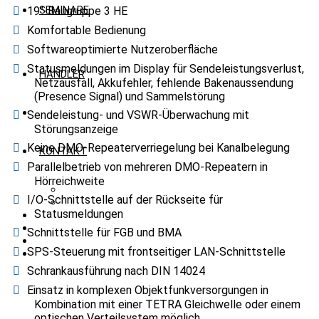
SEMINARE
19“-Baugruppe 3 HE
Komfortable Bedienung
Softwareoptimierte Nutzeroberfläche
Statusmeldungen im Display für Sendeleistungsverlust,
HÄNDLER
Netzausfall, Akkufehler, fehlende Bakenaussendung
(Presence Signal) und Sammelstörung
Sendeleistung- und VSWR-Überwachung mit
Störungsanzeige
Keine DMO-Repeaterverriegelung bei Kanalbelegung
KONTAKT
Parallelbetrieb von mehreren DMO-Repeatern in
Hörreichweite
JOBANGEBOTE
I/O-Schnittstelle auf der Rückseite für
ÜBER UNS
Statusmeldungen
Schnittstelle für FGB und BMA
SPS-Steuerung mit frontseitiger LAN-Schnittstelle
Schrankausführung nach DIN 14024
Einsatz in komplexen Objektfunkversorgungen in
Kombination mit einer TETRA Gleichwelle oder einem
optischen Verteilsystem möglich