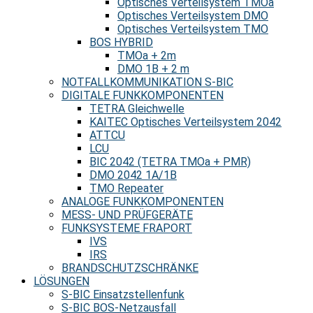
Optisches Verteilsystem TMOa
Optisches Verteilsystem DMO
Optisches Verteilsystem TMO
BOS HYBRID
TMOa + 2m
DMO 1B + 2 m
NOTFALLKOMMUNIKATION S-BIC
DIGITALE FUNKKOMPONENTEN
TETRA Gleichwelle
KAITEC Optisches Verteilsystem 2042
ATTCU
LCU
BIC 2042 (TETRA TMOa + PMR)
DMO 2042 1A/1B
TMO Repeater
ANALOGE FUNKKOMPONENTEN
MESS- UND PRÜFGERÄTE
FUNKSYSTEME FRAPORT
IVS
IRS
BRANDSCHUTZSCHRÄNKE
LÖSUNGEN
S-BIC Einsatzstellenfunk
S-BIC BOS-Netzausfall