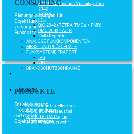
CONSULTING
KAITEC Optisches Verteilsystem
2042
ATTCU
Planungsleistungen für
LCU
Objektfunk-
BIC 2042 (TETRA TMOa + PMR)
versorgung und
DMO 2042 1A/1B
Funknetze
TMO Repeater
ANALOGE FUNKKOMPONENTEN
MESS- UND PRÜFGERÄTE
FUNKSYSTEME FRAPORT
IVS
IRS
BRANDSCHUTZSCHRÄNKE
LÖSUNGEN
PRODUKTE
Entwicklung und
S-BIC Einsatzstellenfunk
Produktion analoger
S-BIC BOS-Netzausfall
und digitaler
S-BIC TETRA Paging
Objektfunkanlagen
S-BIC Werkfeuerwehr