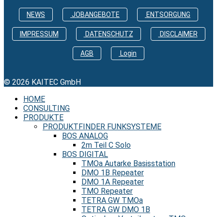
NEWS
JOBANGEBOTE
ENTSORGUNG
IMPRESSUM
DATENSCHUTZ
DISCLAIMER
AGB
Login
© 2026 KAITEC GmbH
HOME
CONSULTING
PRODUKTE
PRODUKTFINDER FUNKSYSTEME
BOS ANALOG
2m Teil C Solo
BOS DIGITAL
TMOa Autarke Basisstation
DMO 1B Repeater
DMO 1A Repeater
TMO Repeater
TETRA GW TMOa
TETRA GW DMO 1B