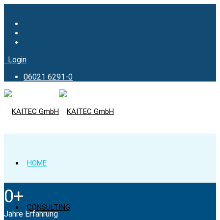
Login
06021 6291-0
HOME
0
+
CONSULTING
Jahre Erfahrung