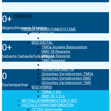
PRODUKTE
0
+
Abgeschlossene Projekte
PRODUKTFINDER FUNKSYSTEME
BOS ANALOG
2m Teil C Solo
BOS DIGITAL
0
+
TMOa Autarke Basisstation
DMO 1B Repeater
DMO 1A Repeater
Gebaute Gebäudefunkanlagen
TMO Repeater
TETRA GW TMOa
TETRA GW DMO 1B
0
Optisches Verteilsystem TMOa
Optisches Verteilsystem DMO
Optisches Verteilsystem TMO
Systempartner
BOS HYBRID
TMOa + 2m
DMO 1B + 2 m
NOTFALLKOMMUNIKATION S-BIC
DIGITALE FUNKKOMPONENTEN
TETRA Gleichwelle