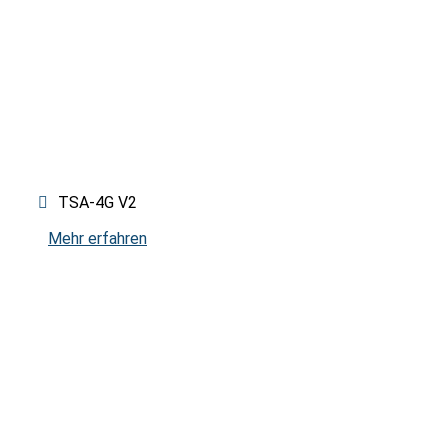
MESS- UND
PRÜFGERÄTE
TSA-4G V2
Mehr erfahren
VERSTÄRKER-
SYSTEME