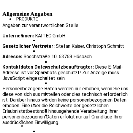
Allgemeine Angaben
PRODUKTE
Angaben zur verantwortlichen Stelle
PRODUKTFINDER FUNKSYSTEME
Unternehmen:
KAITEC GmbH
BOS ANALOG
2m Teil C Solo
Gesetzlicher Vertreter:
Stefan Kaiser, Christoph Schmitt
BOS DIGITAL
TMOa Autarke Basisstation
Adresse:
Boschstraße 10, 63768 Hösbach
DMO 1B Repeater
Kontaktdaten Datenschutzbeauftragter:
Diese E-Mail-
DMO 1A Repeater
TMO Repeater
Adresse ist vor Spambots geschützt! Zur Anzeige muss
TETRA GW TMOa
JavaScript eingeschaltet sein.
TETRA GW DMO 1B
Optisches Verteilsystem TMOa
Personenbezogene Daten werden nur erhoben, wenn Sie uns
Optisches Verteilsystem DMO
diese von sich aus mitteilen oder dies technisch erforderlich
Optisches Verteilsystem TMO
ist. Darüber hinaus werden keine personenbezogenen Daten
BOS HYBRID
erhoben. Eine über die Reichweite der gesetzlichen
TMOa + 2m
Erlaubnistatbestände hinausgehende Verarbeitung Ihrer
DMO 1B + 2 m
personenbezogenen Daten erfolgt nur auf Grundlage Ihrer
NOTFALLKOMMUNIKATION S-BIC
ausdrücklichen Einwilligung.
DIGITALE FUNKKOMPONENTEN
TETRA Gleichwelle