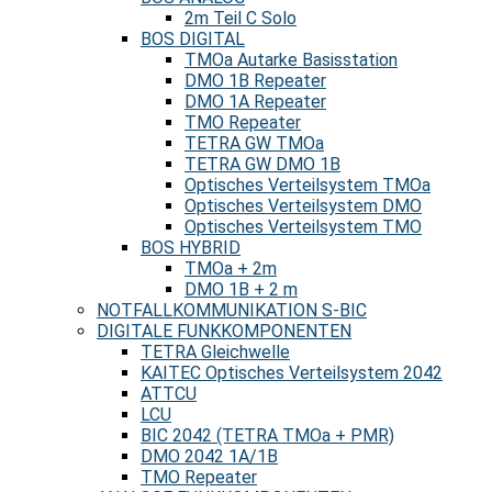
2m Teil C Solo
BOS DIGITAL
TMOa Autarke Basisstation
DMO 1B Repeater
DMO 1A Repeater
TMO Repeater
TETRA GW TMOa
TETRA GW DMO 1B
Optisches Verteilsystem TMOa
Optisches Verteilsystem DMO
Optisches Verteilsystem TMO
BOS HYBRID
TMOa + 2m
DMO 1B + 2 m
NOTFALLKOMMUNIKATION S-BIC
DIGITALE FUNKKOMPONENTEN
TETRA Gleichwelle
KAITEC Optisches Verteilsystem 2042
ATTCU
LCU
BIC 2042 (TETRA TMOa + PMR)
DMO 2042 1A/1B
TMO Repeater