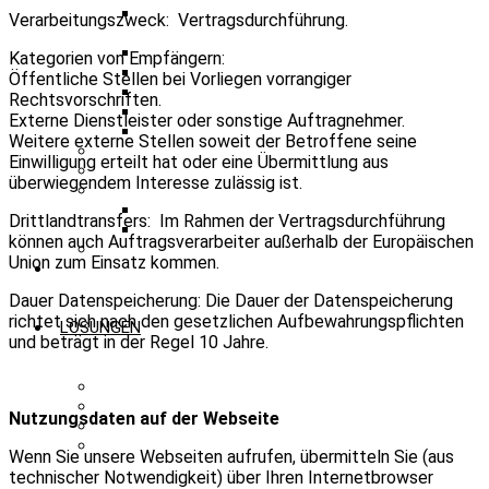
KAITEC Optisches Verteilsystem
Verarbeitungszweck: Vertragsdurchführung.
2042
ATTCU
Kategorien von Empfängern:
LCU
Öffentliche Stellen bei Vorliegen vorrangiger
BIC 2042 (TETRA TMOa + PMR)
Rechtsvorschriften.
DMO 2042 1A/1B
Externe Dienstleister oder sonstige Auftragnehmer.
TMO Repeater
Weitere externe Stellen soweit der Betroffene seine
ANALOGE FUNKKOMPONENTEN
Einwilligung erteilt hat oder eine Übermittlung aus
MESS- UND PRÜFGERÄTE
überwiegendem Interesse zulässig ist.
FUNKSYSTEME FRAPORT
IVS
Drittlandtransfers: Im Rahmen der Vertragsdurchführung
IRS
können auch Auftragsverarbeiter außerhalb der Europäischen
BRANDSCHUTZSCHRÄNKE
Union zum Einsatz kommen.
Dauer Datenspeicherung: Die Dauer der Datenspeicherung
richtet sich nach den gesetzlichen Aufbewahrungspflichten
LÖSUNGEN
und beträgt in der Regel 10 Jahre.
S-BIC Einsatzstellenfunk
S-BIC BOS-Netzausfall
Nutzungsdaten auf der Webseite
S-BIC TETRA Paging
S-BIC Werkfeuerwehr
Wenn Sie unsere Webseiten aufrufen, übermitteln Sie (aus
technischer Notwendigkeit) über Ihren Internetbrowser