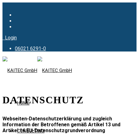
Login
06021 6291-0
DATENSCHUTZ
HOME
Webseiten-Datenschutzerklärung und zugleich
Information der Betroffenen gemäß Artikel 13 und
Artikel 14 EU-Datenschutzgrundverordnung
CONSULTING