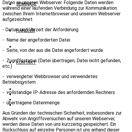
Daten an unseren Webserver. Folgende Daten werden
SEMINARE
während einer laufenden Verbindung zur Kommunikation
zwischen Ihrem Internetbrowser und unserem Webserver
aufgezeichnet:
- Datum und Uhrzeit der Anforderung
HÄNDLER
- Name der angeforderten Datei
- Seite, von der aus die Datei angefordert wurde
- Zugriffsstatus (Datei übertragen, Datei nicht gefunden,
KONTAKT
etc.)
- verwendeter Webbrowser und verwendetes
JOBANGEBOTE
Betriebssystem
ÜBER UNS
- vollständige IP-Adresse des anfordernden Rechners
- übertragene Datenmenge.
Aus Gründen der technischen Sicherheit, insbesondere zur
Abwehr von Angriffsversuchen auf unseren Webserver,
werden diese Daten von uns kurzzeitig gespeichert. Ein
Rückschluss auf einzelne Personen ist uns anhand dieser